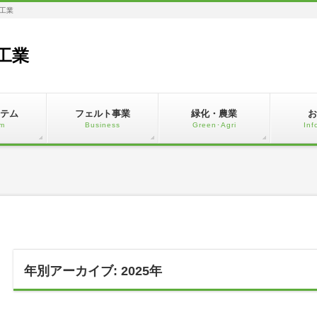
工業
工業
テム
フェルト事業
緑化・農業
お
m
Business
Green･Agri
Inf
年別アーカイブ: 2025年