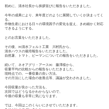
初めに、清水社長から挨拶並びに報告をいただきました。
今年の成果により、来年度どのように展開していくか決まってく
る。
作物生産における日々の環境因子の変化を捉え、きめ細かく対応
できるようにする。
とのお言葉をいただきました。
その後、㈱清水フェルト工業 川村氏から、
清水ハウスの栽培報告をいただきました。
自然薯、トマト、ピーマンについての報告をいただきました。
続いて、ネオアグリ・アース㈱ 藤澤様から、
収量平均の比較からの報告をいただきました。
現時点での、一番収量の良い方法。
その方法にした場合の改善点等、議論が交わされました。
今回収量が良かった方法も、
次回ではどうなるかわからないので、
今後の収量も非常に気になります。
では、今回はこのくらいにさせていただきます。